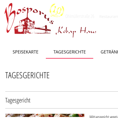
Ohlmüllerstraße 26
Restauran
München
SPEISEKARTE
TAGESGERICHTE
GETRÄN
TAGESGERICHTE
Tagesgericht
Mittagsgericht veget