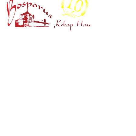
TEL 0
Ohlmüller
© 2021 Bos