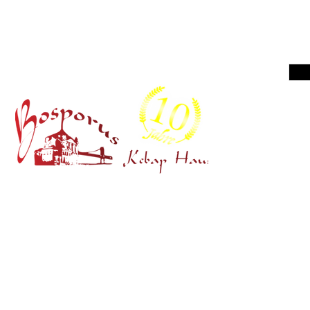
TEL 0
Ohlmüller
© 2021 Bos