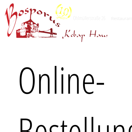
Ohlmüllerstraße 26
Restauran
München
Online-
Bestellu